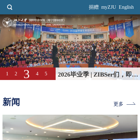
跳
捐赠
myZJU
English
转
到
主
要
内
容
3
1
2
4
5
2026毕业季 | ZIBSer们，即刻
启程，破浪摘星！Sail the
Seas, Reach the Stars
新闻
更多