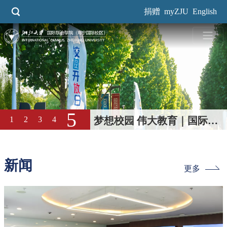
跳
捐赠
myZJU
English
转
到
主
要
内
容
4
1
2
3
5
三连冠！国际校区学子成功卫
冕浙大本科生男篮“三好杯”冠
军
新闻
更多