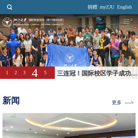
跳
捐赠
myZJU
English
转
到
主
要
内
容
5
1
2
3
4
梦想校园 伟大教育｜国际校
区2026年校园开放日回顾
新闻
更多