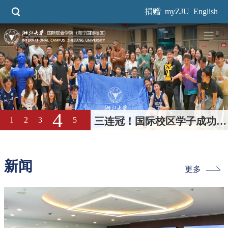
跳
捐赠
myZJU
English
转
到
主
要
内
容
4
1
2
3
5
三连冠！国际校区学子成功卫
冕浙大本科生男篮“三好杯”冠
军
新闻
更多