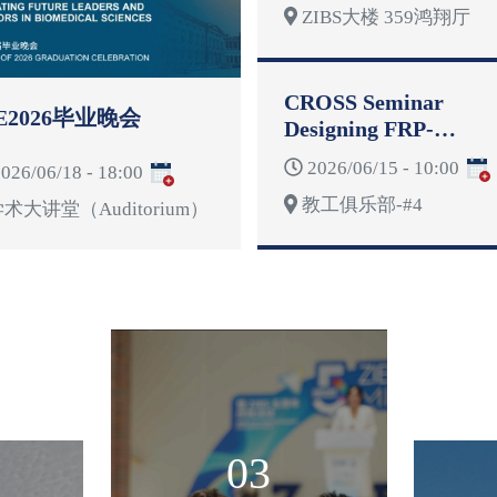
ZIBS大楼 359鸿翔厅
CROSS Seminar
E2026毕业晚会
Designing FRP-
Reinforced Concrete
2026/06/15 - 10:00
026/06/18 - 18:00
Structures for
教工俱乐部-#4
Deformability
术大讲堂（Auditorium）
03