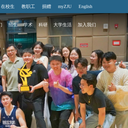
在校生
教职工
捐赠
myZJU
English
们
招生
学术
科研
大学生活
加入我们
&活动
动态
在国际校区
故事
访客预约
国际生招生
中心
转化
展厅预约
馆