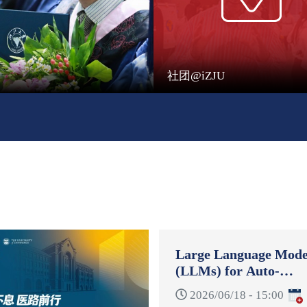
社团@iZJU
Large Language Mode
(LLMs) for Auto-
Formulation and Auto
2026/06/18 - 15:00
Reformulation