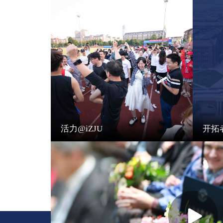
活力@iZJU
开拓者