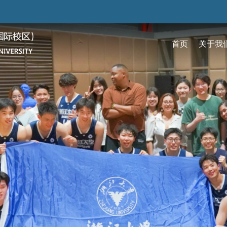
跳
转
到
首页
关于我
主
要
关于我们
招生
学术
科研
大学生活
加入我们
内
容
校区简介
本科生招生
本科生课程
科研概览
生活在国际校区
热招岗位
云看校园
研究生招生
机构
科研
活力
人物
使命愿景
通知动态
研究生课程
研究中心
成长在国际校区
组织机构
通知动态
语言
技术
校区领导
招生视频
通识课程
研究平台
校园地图
图书
联系我们
学术日历
仪器共享平台
发展历程
书院