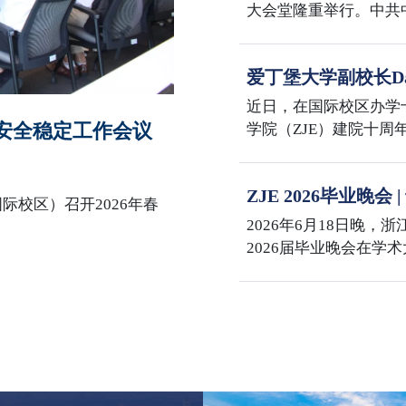
大会堂隆重举行。中共
主席习近平向“七一勋
话。大会还对全国优秀
爱丁堡大学副校长Dav
全国先进基层党组织进
学国际校区
表在校区多功能厅集中
近日，在国际校区办学
园安全稳定工作会议
学院（ZJE）建院十
与兽医学部主任David 
事务院长 Mike Shi
ZJE 2026毕业晚
士在紫金港校区会见了Dav
际校区）召开2026年春
海
代表团赴浙江大学国际
2026年6月18日晚，
院长李敏与代表团举行座
2026届毕业晚会在学
校区办学十周年、ZJ
百年，三喜同庆，意义
席何莲珍，爱丁堡大学
David Argyle，
臻，国际联合学院党委