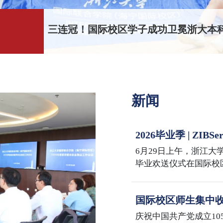
三连冠！国际校区学子成功卫冕浙大本科
新闻
2026毕业季 | Z
Sail the Seas, Reach
6月29日上午，浙江大学
毕业欢送仪式在国际校
iMBA、iMF、iMFA、
2026届毕业生共同迎
国际校区师生集中收
年大会
庆祝中国共产党成立10