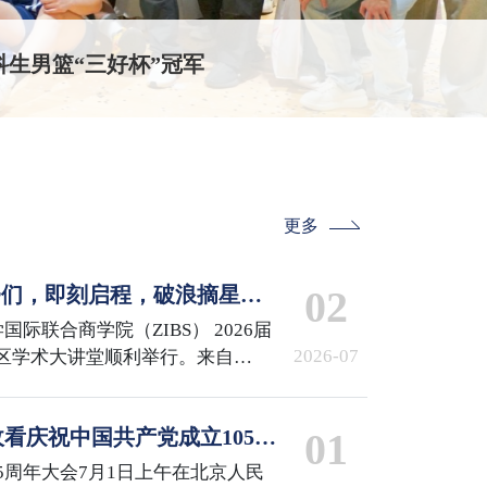
生男篮“三好杯”冠军
更多
IBSer们，即刻启程，破浪摘星！
02
 the Stars
国际联合商学院（ZIBS） 2026届
2026-07
区学术大讲堂顺利举行。来自
iMDS、MCS、GCM项目的240余名
来了他们的高光时刻。
看庆祝中国共产党成立105周
01
5周年大会7月1日上午在北京人民