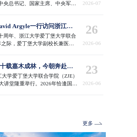
2026-07
中央总书记、国家主席、中央军委
章”获得者颁授勋章并发表重要讲
共产党员、全国优秀党务工作者和
id Argyle一行访问浙江大
26
行了表彰。国际校区百余名师生代
收看了庆祝大会直播。
十周年、浙江大学爱丁堡大学联合
2026-06
周年之际，爱丁堡大学副校长兼医学
Argyle，医学与兽医学部国际合作
pston一行访问浙江大学，校长马琰铭院
会 | 十载嘉木成林，今朝奔赴山
23
id Argyle副校长一行。随后，
校区参访。国际校区党委书记兼副
浙江大学爱丁堡大学联合学院（ZJE）
谈。ZJE院长柯越海、…
2026-06
术大讲堂隆重举行。2026年恰逢国际
E建院十周年与爱丁堡大学医学院三
非凡。浙江大学校发展委员会副主
副校长兼医学与兽医学部部长
浙江大学校长助理兼国际联合学院院长顾
书记兼副院长李敏，…
更多