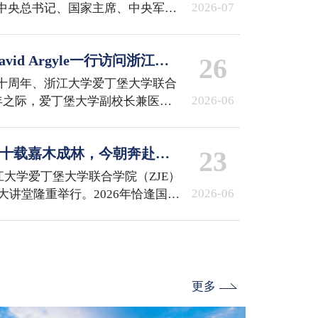
2026-07
中央总书记、国家主席、中央军委
章”获得者颁授勋章并发表重要讲
共产党员、全国优秀党务工作者和
id Argyle一行访问浙江大
26
行了表彰。国际校区百余名师生代
收看了庆祝大会直播。
十周年、浙江大学爱丁堡大学联合
2026-06
周年之际，爱丁堡大学副校长兼医学
Argyle，医学与兽医学部国际合作
pston一行访问浙江大学，校长马琰铭院
会 | 十载嘉木成林，今朝奔赴山
23
id Argyle副校长一行。随后，
校区参访。国际校区党委书记兼副
浙江大学爱丁堡大学联合学院（ZJE）
谈。ZJE院长柯越海、…
2026-06
术大讲堂隆重举行。2026年恰逢国际
E建院十周年与爱丁堡大学医学院三
非凡。浙江大学校发展委员会副主
副校长兼医学与兽医学部部长
浙江大学校长助理兼国际联合学院院长顾
书记兼副院长李敏，…
更多