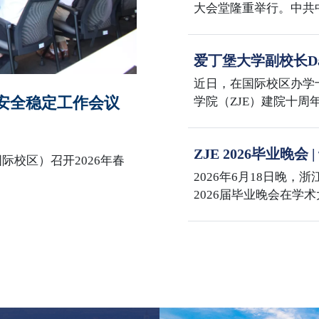
大会堂隆重举行。中共
主席习近平向“七一勋
话。大会还对全国优秀
爱丁堡大学副校长Dav
全国先进基层党组织进
学国际校区
表在校区多功能厅集中
近日，在国际校区办学
园安全稳定工作会议
学院（ZJE）建院十
与兽医学部主任David 
事务院长 Mike Shi
ZJE 2026毕业晚
士在紫金港校区会见了Dav
际校区）召开2026年春
海
代表团赴浙江大学国际
2026年6月18日晚，
院长李敏与代表团举行座
2026届毕业晚会在学
校区办学十周年、ZJ
百年，三喜同庆，意义
席何莲珍，爱丁堡大学
David Argyle，
臻，国际联合学院党委