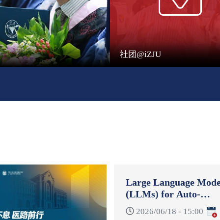
社团@iZJU
Large Language Mode
(LLMs) for Auto-
Formulation and Auto
2026/06/18 - 15:00
Reformulation