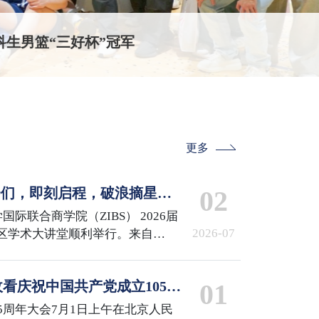
生男篮“三好杯”冠军
更多
IBSer们，即刻启程，破浪摘星！
02
 the Stars
国际联合商学院（ZIBS） 2026届
2026-07
区学术大讲堂顺利举行。来自
iMDS、MCS、GCM项目的240余名
来了他们的高光时刻。
看庆祝中国共产党成立105周
01
5周年大会7月1日上午在北京人民