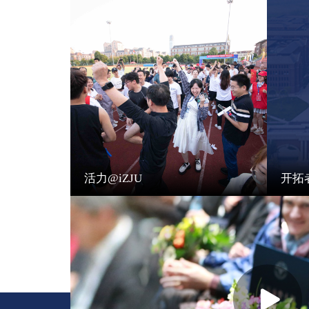
活力@iZJU
开拓者