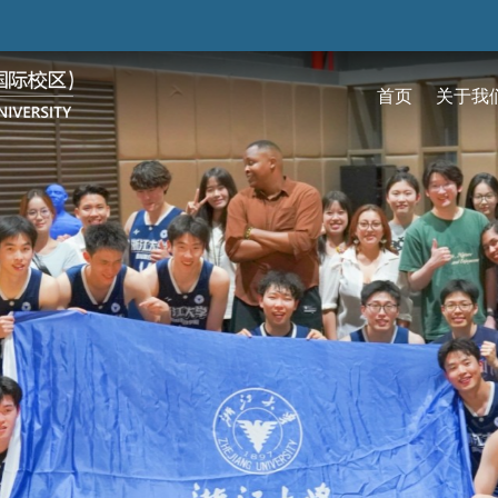
跳
转
到
首页
关于我
主
要
关于我们
招生
学术
科研
大学生活
加入我们
内
容
校区简介
本科生招生
本科生课程
科研概览
生活在国际校区
热招岗位
云看校园
研究生招生
机构
科研
活力
人物
使命愿景
通知动态
研究生课程
研究中心
成长在国际校区
组织机构
通知动态
语言
技术
校区领导
招生视频
通识课程
研究平台
校园地图
图书
联系我们
学术日历
仪器共享平台
发展历程
书院