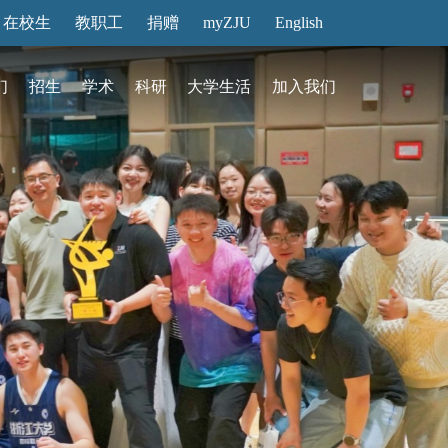
在校生
教职工
捐赠
myZJU
English
们
招生
学术
科研
大学生活
加入我们
&活动
动态
在国际校区
故事
访客预约
国际生招生
中心
转化
展厅预约
馆