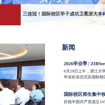
三连冠！国际校区学子成功卫冕浙大本科
新闻
2026毕业季 | Z
Sail the Seas, Reach
6月29日上午，浙江大学
毕业欢送仪式在国际校
iMBA、iMF、iMFA、
2026届毕业生共同迎
国际校区师生集中收
年大会
庆祝中国共产党成立10