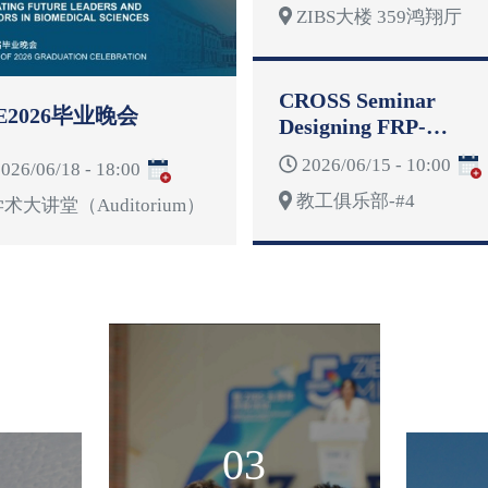
ZIBS大楼 359鸿翔厅
CROSS Seminar
E2026毕业晚会
Designing FRP-
Reinforced Concrete
2026/06/15 - 10:00
026/06/18 - 18:00
Structures for
教工俱乐部-#4
Deformability
术大讲堂（Auditorium）
03