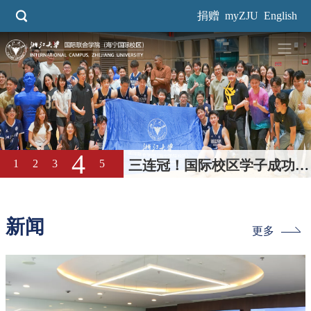
跳
捐赠
myZJU
English
转
到
主
要
内
容
4
1
2
3
5
三连冠！国际校区学子成功卫
冕浙大本科生男篮“三好杯”冠
军
新闻
更多