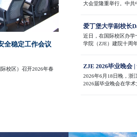
大会堂隆重举行。中共
主席习近平向“七一勋
话。大会还对全国优秀
爱丁堡大学副校长Dav
全国先进基层党组织进
学国际校区
表在校区多功能厅集中
近日，在国际校区办学
园安全稳定工作会议
学院（ZJE）建院十
与兽医学部主任David 
事务院长 Mike Shi
ZJE 2026毕业晚
士在紫金港校区会见了Dav
际校区）召开2026年春
海
代表团赴浙江大学国际
2026年6月18日晚，
院长李敏与代表团举行座
2026届毕业晚会在学
校区办学十周年、ZJ
百年，三喜同庆，意义
席何莲珍，爱丁堡大学
David Argyle，
臻，国际联合学院党委