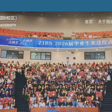
跳
转
到
首页
关于我
主
要
关于我们
招生
学术
科研
大学生活
加入我们
内
容
校区简介
本科生招生
本科生课程
科研概览
生活在国际校区
热招岗位
云看校园
研究生招生
机构
科研
活力
人物
使命愿景
通知动态
研究生课程
研究中心
成长在国际校区
组织机构
通知动态
语言
技术
校区领导
招生视频
通识课程
研究平台
校园地图
图书
联系我们
学术日历
仪器共享平台
发展历程
书院