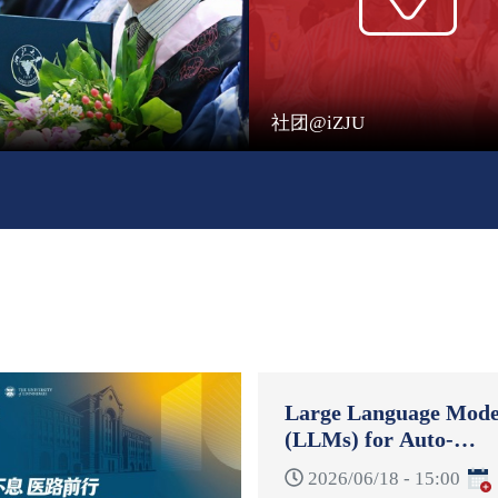
社团@iZJU
Large Language Mode
(LLMs) for Auto-
Formulation and Auto
2026/06/18 - 15:00
Reformulation