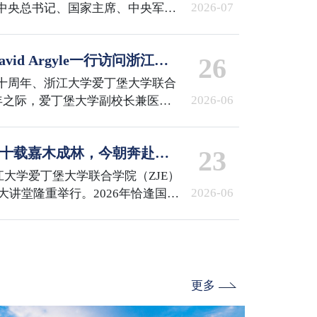
2026-07
中央总书记、国家主席、中央军委
章”获得者颁授勋章并发表重要讲
共产党员、全国优秀党务工作者和
id Argyle一行访问浙江大
26
行了表彰。国际校区百余名师生代
收看了庆祝大会直播。
十周年、浙江大学爱丁堡大学联合
2026-06
周年之际，爱丁堡大学副校长兼医学
Argyle，医学与兽医学部国际合作
pston一行访问浙江大学，校长马琰铭院
会 | 十载嘉木成林，今朝奔赴山
23
id Argyle副校长一行。随后，
校区参访。国际校区党委书记兼副
浙江大学爱丁堡大学联合学院（ZJE）
谈。ZJE院长柯越海、…
2026-06
术大讲堂隆重举行。2026年恰逢国际
E建院十周年与爱丁堡大学医学院三
非凡。浙江大学校发展委员会副主
副校长兼医学与兽医学部部长
浙江大学校长助理兼国际联合学院院长顾
书记兼副院长李敏，…
更多