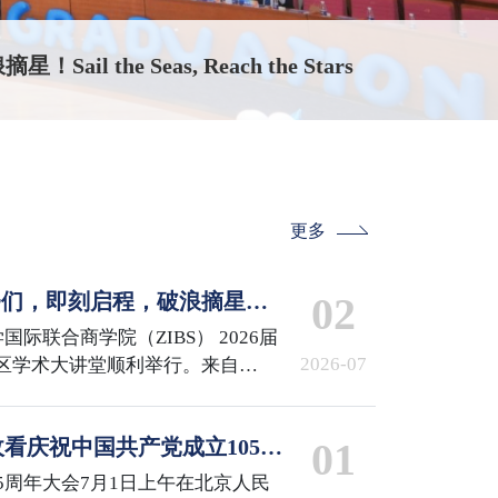
生男篮“三好杯”冠军
更多
IBSer们，即刻启程，破浪摘星！
02
 the Stars
国际联合商学院（ZIBS） 2026届
2026-07
区学术大讲堂顺利举行。来自
iMDS、MCS、GCM项目的240余名
来了他们的高光时刻。
看庆祝中国共产党成立105周
01
5周年大会7月1日上午在北京人民