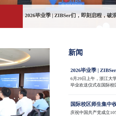
三连冠！国际校区学子成功卫冕浙大本科
新闻
2026毕业季 | Z
Sail the Seas, Reach
6月29日上午，浙江大学
毕业欢送仪式在国际校
iMBA、iMF、iMFA、
2026届毕业生共同迎
国际校区师生集中收
年大会
庆祝中国共产党成立10