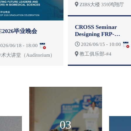
ZIBS大楼 359鸿翔厅
CROSS Seminar
E2026毕业晚会
Designing FRP-
Reinforced Concrete
2026/06/15 - 10:00
026/06/18 - 18:00
Structures for
教工俱乐部-#4
Deformability
术大讲堂（Auditorium）
03