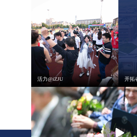
活力@iZJU
开拓者