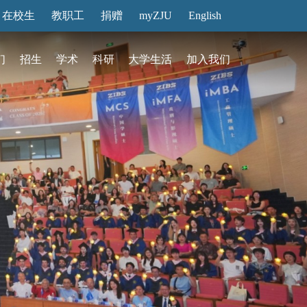
在校生
教职工
捐赠
myZJU
English
们
招生
学术
科研
大学生活
加入我们
&活动
动态
在国际校区
故事
访客预约
国际生招生
中心
转化
展厅预约
馆