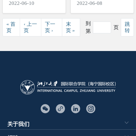
2022-06-10
2022-06-08
门课上是选择种菜
还是做曲奇？
分页
到
« 首
‹ 上一
下一
末
跳
页
首页
前一页
下一页
末页
页
页
页 ›
页 »
转
第
关于我们