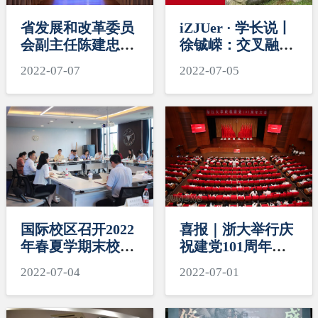
省发展和改革委员
iZJUer · 学长说丨
会副主任陈建忠一
徐铖嵘：交叉融
行调研国际合作教
合，筑梦未来
2022-07-07
2022-07-05
育样板区建设
国际校区召开2022
喜报｜浙大举行庆
年春夏学期末校园
祝建党101周年大
安全稳定工作会议
会 国际校区多个党
2022-07-04
2022-07-01
支部和个人受表彰