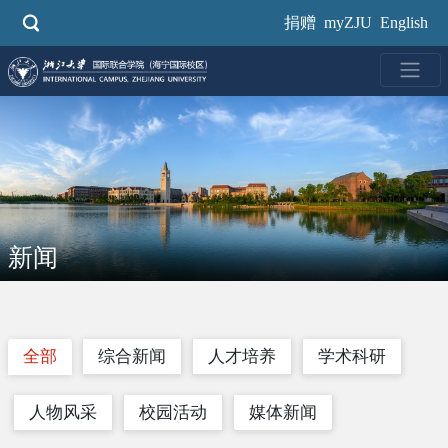
跳
捐赠
myZJU
English
转
到
主
要
内
容
新闻
全部
综合新闻
人才培养
学术科研
人物风采
校园活动
媒体新闻