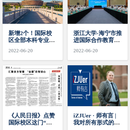
新增2个！国际校
浙江大学-海宁市推
区全部本科专业入
进国际合作教育样
选教育部一流本科
板区建设战略合作
2022-06-20
2022-06-20
专业建设点
会议举行
《人民日报》点赞
iZJUer · 师有言 |
国际校区这门“沉
我对所有形式的
浸式”思政课，这
“成长”都感兴趣