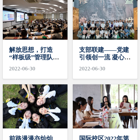
解放思想，打造
支部联建——党建
“样板级”管理队伍
引领创一流 凝心聚
| 国际校区机关各
力建样板
2022-06-30
2022-06-30
部门主管岗位述职
竞聘会顺利举行
前路漫漫亦灿灿
国际校区2022年第