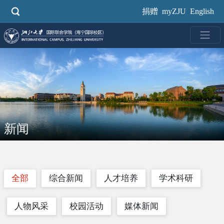
跳
捐赠
myZJU
English
转
到
主
要
内
容
新闻
全部
综合新闻
人才培养
学术科研
人物风采
校园活动
媒体新闻