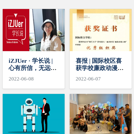
iZJUer · 学长说 |
喜报 | 国际校区喜
心有所信，无远弗
获学校廉政动漫大
届-在交叉创新中感
赛组织奖
2022-06-08
2022-06-07
受土木的学科魅力