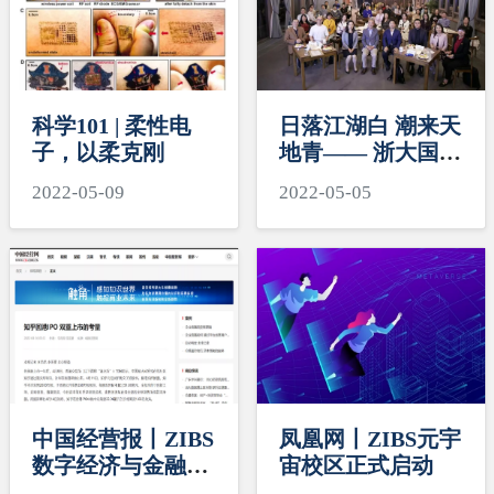
科学101 | 柔性电
日落江湖白 潮来天
子，以柔克刚
地青—— 浙大国际
校区机关党支部
2022-05-09
2022-05-05
“潮青会”成立暨首
次交流分享会
中国经营报丨ZIBS
凤凰网丨ZIBS元宇
数字经济与金融创
宙校区正式启动
新研究中心联席主