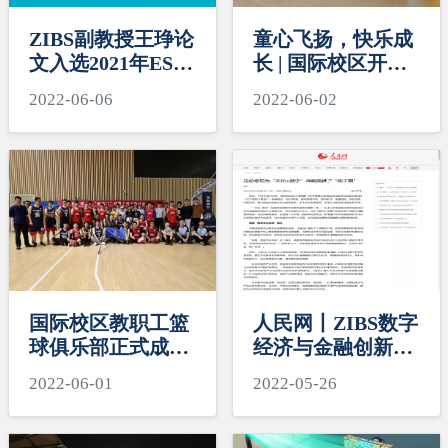
ZIBS副教授王琤论
童心飞扬，快乐成
文入选2021年ESI
长 | 国际校区开展
高被引论文
六一亲子活动
2022-06-06
2022-06-02
国际校区教职工篮
人民网丨ZIBS数字
球俱乐部正式成立
经济与金融创新研
暨第一届“潮涌”杯
究中心联席主任、
2022-06-01
2022-05-26
教职工篮球友谊赛
研究员盘和林就
开赛
《关于推进实施国
家文化数字化战略