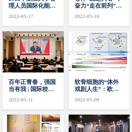
理人员国际化能力
奋力“走在前列”
培训顺利开班
——中国共产党浙
2022-05-17
2022-05-16
江大学国际联合学
院（海宁国际校
区）委员会党员大
会胜利召开
百年正青春，强国
软骨细胞的“体外
当有我 | 国际校区
戏剧人生”：欧阳
组织师生集中收看
宏伟团队高清解析
2022-05-11
2022-05-09
庆祝中国共产主义
软骨细胞去分化的
青年团成立100周
分子图谱
年大会