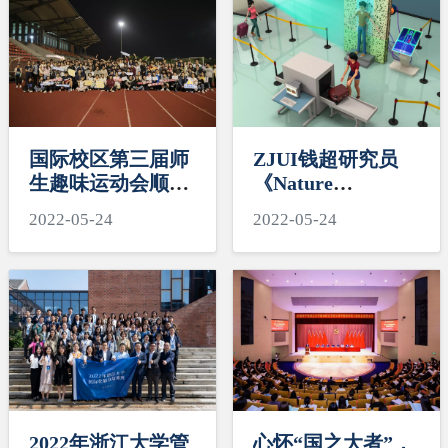
的意见》发表观点
国际校区第三届师
ZJUI钱超研究员
生趣味运动会顺利
《Nature
举行
Communication》
2022-05-24
2022-05-24
发文：类脑超材料
的动态识别和幻觉
隐身
2022年浙江大学管
心怀“国之大者”，